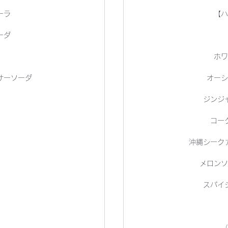
ーラ
【ハ
ーダ
ホワ
サーソーダ
オーシ
ジンジ
コー
沖縄シーク
メロンソ
スパイ
（