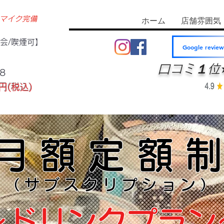
マイク完備
ホーム
店舗雰囲気
迎会/喫煙可】
Google review
口コミ１位
8
円(税込)
月額定額
（サブスクリプション）
～ドリンクプラン