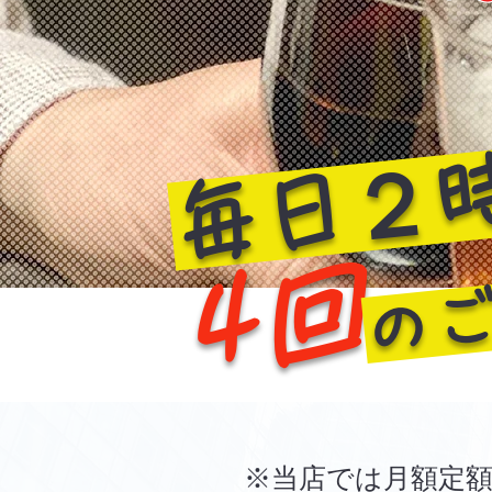
毎日２
の
回
4
​
※当店では月額定額