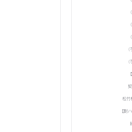
（
（
（
（
（
【
契
松竹
【酎ハ