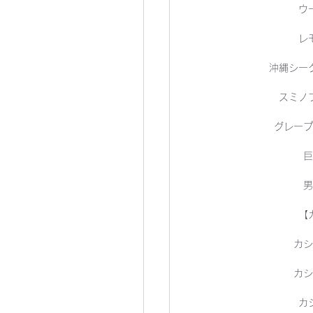
ウ
レ
沖縄シー
スミノ
グレープ
巨
男
【
カシ
カシ
カ