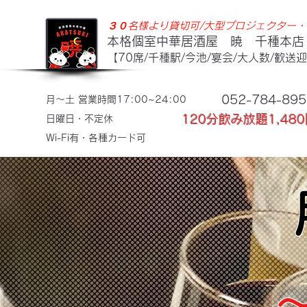
３​０名様より貸切可​/
​大型
プロジェクター・
本格個室中華居酒屋 暁 千種本店
【70席/千種駅/今池/宴会/大人数/歓送
052-784-895
月〜土 営業時間17:00~24:00
120分飲み放題1,480
​日曜日・不定休
​Wi-Fi有・各種カード可