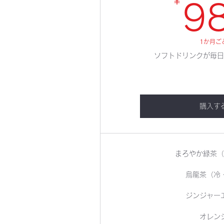
￥
9
1か月ご
ソフトドリンクが毎日
購入す
まろやか緑茶（
烏龍茶（冷
ジンジャー
オレン