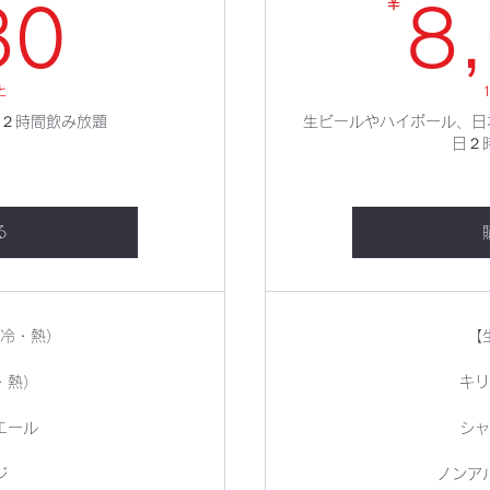
980￥
￥
80
8
と
２時間飲み放題
生ビールやハイボール、日
日２
る
冷・熱）
【
・熱）
キリ
エール
シャ
ジ
ノンア