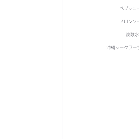
ペプシコ
メロンソ
炭酸水
沖縄シークワー