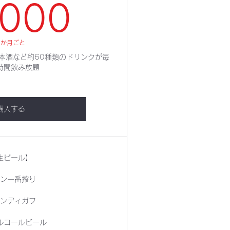
8,000￥
,000
1か月ごと
本酒など約60種類のドリンクが毎
時間飲み放題
購入する
生ビール】
ン一番搾り
ンディガフ
ルコールビール