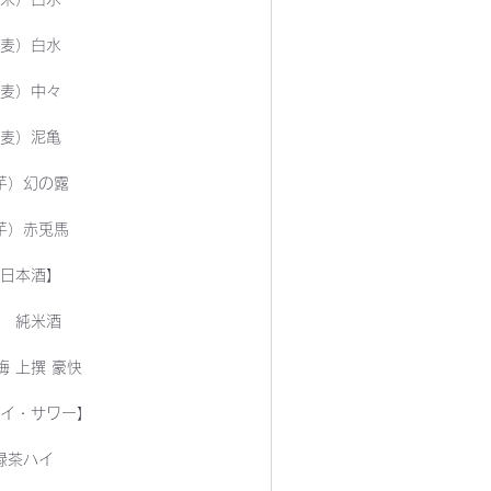
麦）白水
麦）中々
麦）泥亀
芋）幻の露
芋）赤兎馬
日本酒】
 純米酒
梅 上撰 豪快
イ・サワー】
緑茶ハイ