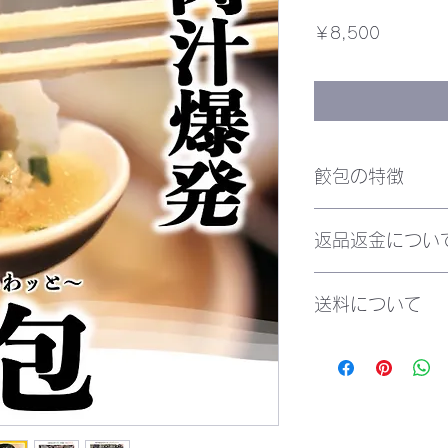
価
￥8,500
格
餃包の特徴
【リピーター続出】
返品返金につい
◎焼き・水・炊き・
◎化学(うまみ)調味
◎通常1.5~2倍の餡
返品返金は致しかね
世界最大の口コミサ
送料について
せ。
(10万店舗中)を獲
餃包♪
沖縄、一部離島のお
あえて言うならば、
ただいております。
きたい。