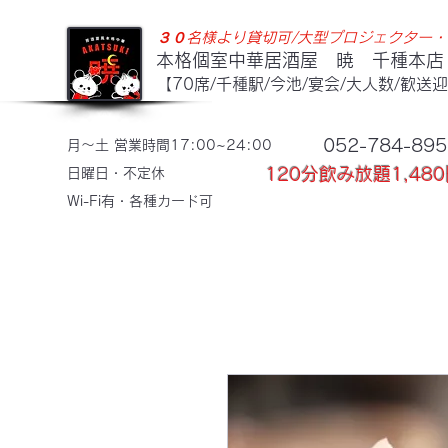
３​０名様より貸切可​/
​大型
プロジェクター・
本格個室中華居酒屋 暁 千種本店
【70席/千種駅/今池/宴会/大人数/歓送
052-784-895
月〜土 営業時間17:00~24:00
120分飲み放題1,480
​日曜日・不定休
​Wi-Fi有・各種カード可