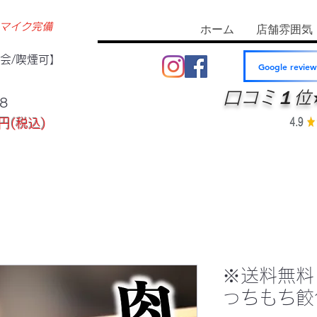
マイク完備
ホーム
店舗雰囲気
迎会/喫煙可】
Google review
口コミ１位
8
円(税込)
※送料無料
っちもち餃